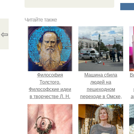
Читайте также
⇦
Философия
Машина сбила
В
Толстого.
людей на
Философские идеи
пешеходном
в творчестве Л. Н.
переходе в Омске,
а
Толстого.
пострадали 8
человек.
в