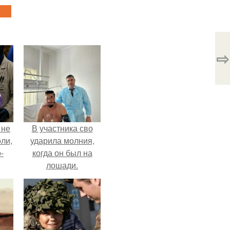
⇨
 не
В участника сво
оли,
ударила молния,
-
когда он был на
лошади.