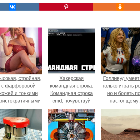
ысокая, стройная,
Хакерская
Голливуд умеет
с фарфоровой
командная строка.
только играть р
кожей и тонкими
Командная строка
но и болеть по
ристократичными
cmd, почувствуй
настоящему.
чертами, эль
себя хакером.
ыглядит так, будто
сошла с полотна
художника.