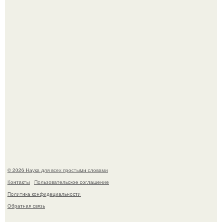
из дела, и советовался с Chatgpt, как их потратить.
Пока зрители восхищались эффектной картинкой,
создатели фильма фактически построили одну из самых
точных визуальных моделей чёрной дыры.
© 2026 Наука для всех простыми словами
Контакты
Пользовательское соглашение
Политика конфидециальности
Обратная связь