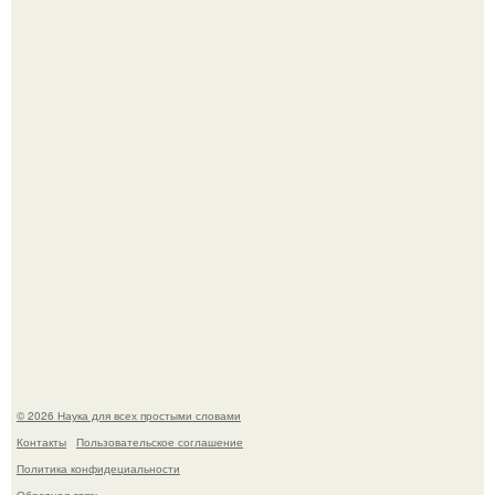
В сеть просочились свежие кадры со съёмок
киноадаптации "Рапунцель", и всё внимание
моментально оказалось приковано к Тиган крофт.
Мистические тайны кельнского собора.
© 2026 Наука для всех простыми словами
Контакты
Пользовательское соглашение
Политика конфидециальности