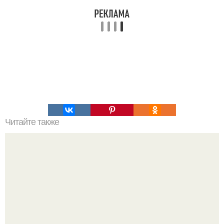
Читайте также
Волчья стая. Впереди идут трое самых слабых и