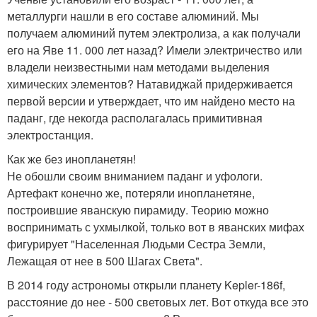
металлурги нашли в его составе алюминий. Мы
получаем алюминий путем электролиза, а как получали
его на Яве 11. 000 лет назад? Имели электричество или
владели неизвестными нам методами выделения
химических элементов? Натавиджай придерживается
первой версии и утверждает, что им найдено место на
паданг, где некогда располагалась примитивная
электростанция.
Как же без инопланетян!
Не обошли своим вниманием паданг и уфологи.
Артефакт конечно же, потеряли инопланетяне,
построившие яванскую пирамиду. Теорию можно
воспринимать с ухмылкой, только вот в яванских мифах
фигурирует "Населенная Людьми Сестра Земли,
Лежащая от нее в 500 Шагах Света".
В 2014 году астрономы открыли планету Kepler-186f,
расстояние до нее - 500 световых лет. Вот откуда все это