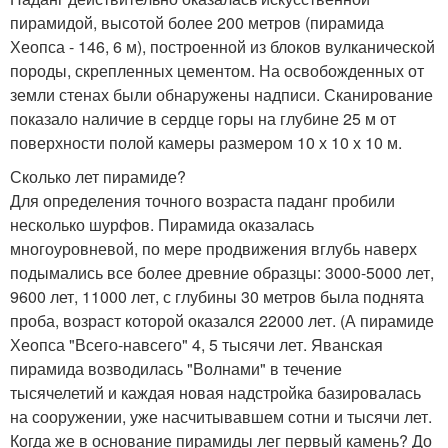
пирамидой, высотой более 200 метров (пирамида
Хеопса - 146, 6 м), построенной из блоков вулканической
породы, скрепленных цементом. На освобожденных от
земли стенах были обнаружены надписи. Сканирование
показало наличие в сердце горы на глубине 25 м от
поверхности полой камеры размером 10 х 10 х 10 м.
Сколько лет пирамиде?
Для определения точного возраста паданг пробили
несколько шурфов. Пирамида оказалась
многоуровневой, по мере продвижения вглубь наверх
подымались все более древние образцы: 3000-5000 лет,
9600 лет, 11000 лет, с глубины 30 метров была поднята
проба, возраст которой оказался 22000 лет. (А пирамиде
Хеопса "Всего-навсего" 4, 5 тысячи лет. Яванская
пирамида возводилась "Волнами" в течение
тысячелетий и каждая новая надстройка базировалась
на сооружении, уже насчитывавшем сотни и тысячи лет.
Когда же в основание пирамиды лег первый камень? До