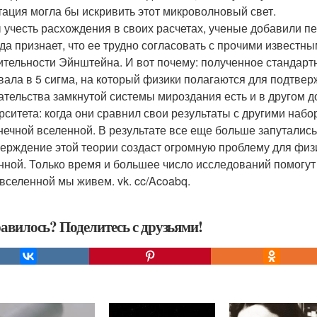
тация могла бы искривить этот микроволновый свет.
 учесть расхождения в своих расчетах, ученые добавили п
да признает, что ее трудно согласовать с прочими известн
ительности Эйнштейна. И вот почему: полученное стандартн
вала в 5 сигма, на который физики полагаются для подтвер
ательства замкнутой системы мироздания есть и в другом 
рситета: когда они сравнил свои результаты с другими наб
нечной вселенной. В результате все еще больше запутались
ерждение этой теории создаст огромную проблему для физ
нной. Только время и большее число исследований помогут 
 вселенной мы живем. vk. cc/Acoabq.
авилось? Поделитесь с друзьями!