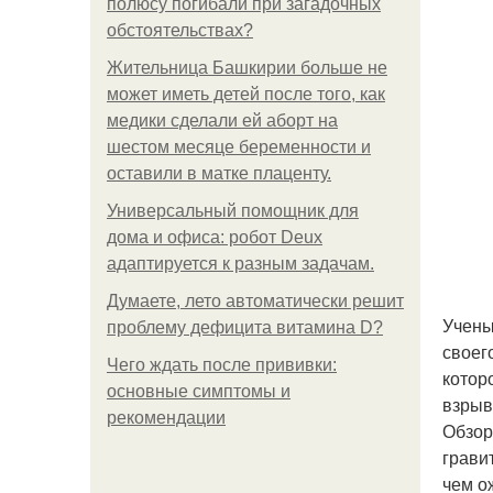
полюсу погибали при загадочных
обстоятельствах?
Жительница Башкирии больше не
может иметь детей после того, как
медики сделали ей аборт на
шестом месяце беременности и
оставили в матке плаценту.
Универсальный помощник для
дома и офиса: робот Deux
адаптируется к разным задачам.
Думаете, лето автоматически решит
Учены
проблему дефицита витамина D?
своег
Чего ждать после прививки:
котор
основные симптомы и
взрыв
рекомендации
Обзор
грави
чем о