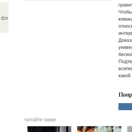
грави
Чтобы
⇦
коман
относ
интер
Доказ
униве
беско
Подтв
вселе
какой
Понр
Читайте также