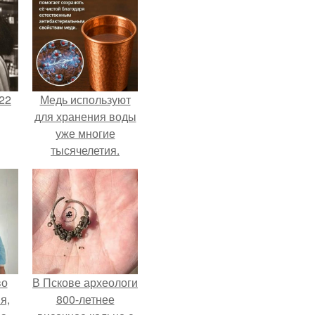
22
Медь используют
для хранения воды
уже многие
тысячелетия.
во
В Пскове археологи
я,
800-летнее