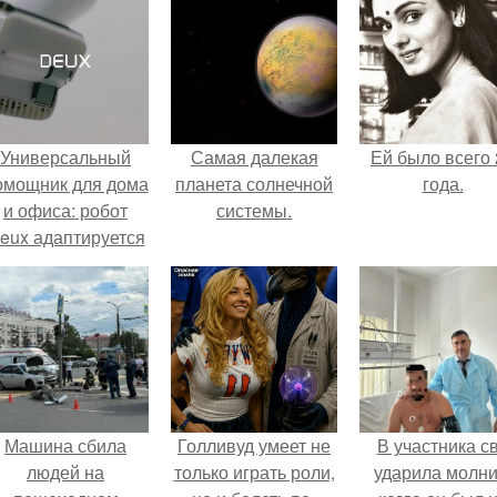
Универсальный
Самая далекая
Ей было всего 
омощник для дома
планета солнечной
года.
и офиса: робот
системы.
eux адаптируется
 разным задачам.
Машина сбила
Голливуд умеет не
В участника с
людей на
только играть роли,
ударила молни