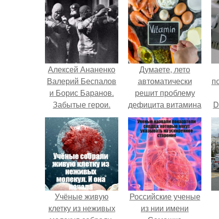
Алексей Ананенко
Думаете, лето
Валерий Беспалов
автоматически
п
и Борис Баранов.
решит проблему
Забытые герои.
дефицита витамина
D
Чернобыльские
D?
к
дайверы.
Учёные живую
Российские ученые
клетку из неживых
из нии имени