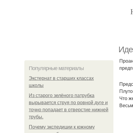
Иде
Проан
предп
Популярные материалы
Экстернат в старших классах
Предс
школы
Плуто
Из старого зелёного патрубка
Что ж
вырывается струя по ровной дуге и
Весьм
точно попадает в отверстие нижней
трубы.
Почему экспедиции к южному