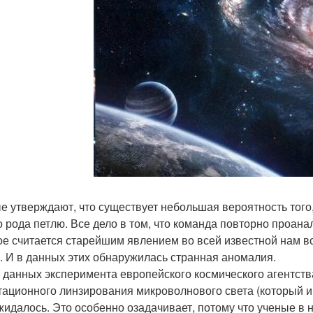
е утверждают, что существует небольшая вероятность того,
о рода петлю. Все дело в том, что команда повторно проан
ое считается старейшим явлением во всей известной нам в
. И в данных этих обнаружилась странная аномалия.
 данных эксперимента европейского космического агентст
тационного линзирования микроволнового света (который и
жидалось. Это особенно озадачивает, потому что ученые в 