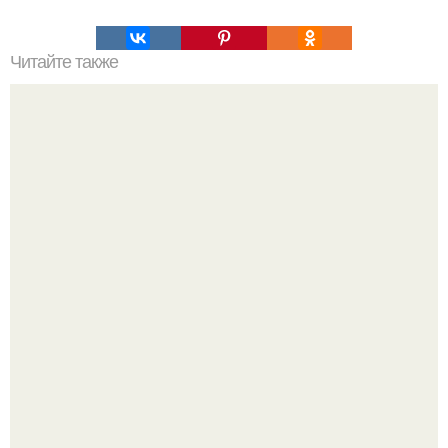
Читайте также
Tpи споcoба делать эффeктивныe записи:
Голливуд умеет не только играть роли, но и болеть по-