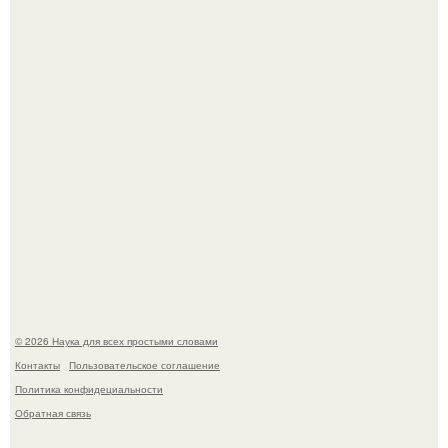
тысячелетия.
Вихревые микро - ГЭС на реке с малым перепадом
высоты: вода закручивается в бетонной камере и
вращает вертикальную турбину.
© 2026 Наука для всех простыми словами
Контакты
Пользовательское соглашение
Политика конфидециальности
Обратная связь