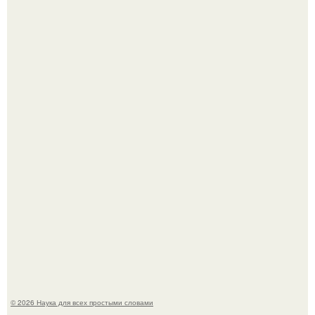
ИИ сделает богаче всех - и особенно тех, кто
зарабатывает меньше всего.
53-Летняя Джоке - одна из многих женщин, которым
помог фонд Spijt van Tattoo, основанный в Роттердаме.
© 2026 Наука для всех простыми словами