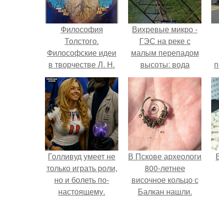
Философия
Вихревые микро -
Толстого.
ГЭС на реке с
Философские идеи
малым перепадом
в творчестве Л. Н.
высоты: вода
п
Толстого.
закручивается в
бетонной камере и
вращает
вертикальную
турбину.
Голливуд умеет не
В Пскове археологи
только играть роли,
800-летнее
но и болеть по-
височное кольцо с
настоящему.
Балкан нашли.