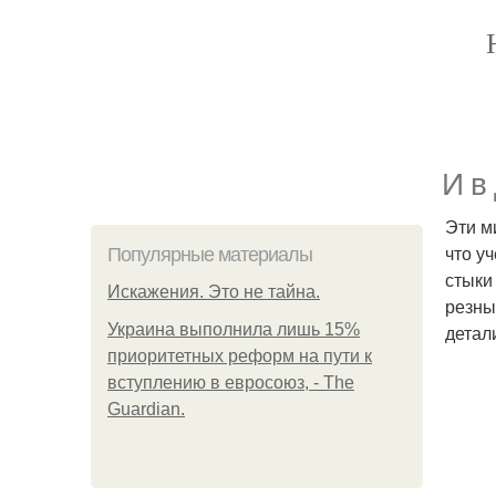
И в
Эти м
что у
Популярные материалы
стыки
Искажения. Это не тайна.
резны
Украина выполнила лишь 15%
детал
приоритетных реформ на пути к
вступлению в евросоюз, - The
Guardian.