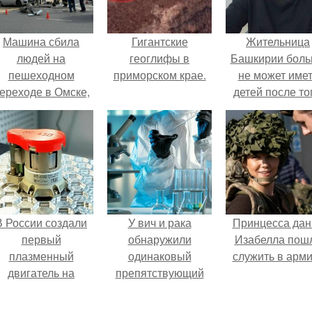
Машина сбила
Гигантские
Жительница
людей на
геоглифы в
Башкирии бол
пешеходном
приморском крае.
не может име
ереходе в Омске,
детей после то
пострадали 8
как медики сдел
человек.
ей аборт на ше
месяце
беременности
оставили в мат
плаценту.
В России создали
У вич и рака
Принцесса дан
первый
обнаружили
Изабелла пош
плазменный
одинаковый
служить в арм
двигатель на
препятствующий
криптоне.
лечению механизм.