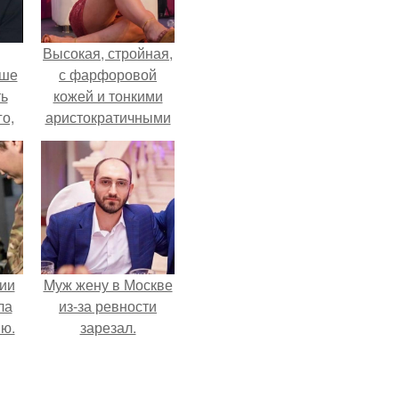
Высокая, стройная,
ьше
с фарфоровой
ть
кожей и тонкими
го,
аристократичными
али
чертами, эль
стом
выглядит так, будто
сошла с полотна
 и
художника.
ке
ии
Mуж жену в Москве
ла
из-за ревности
ию.
зарезал.