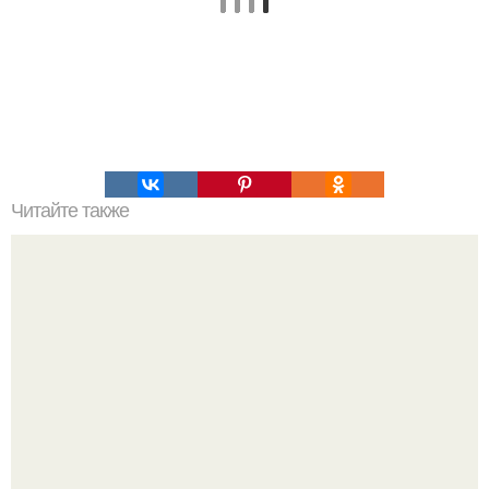
Читайте также
Одесситка Виталия бойко рисует "Автопортреты" со
стаканчиками и фотографируется на их фоне.