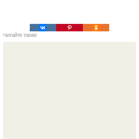
Читайте также
Однажды, спустя 10 лет после окончания института,
бывшие выпускники пришли в гости к профессору,
который вел у них на курсе психологию.