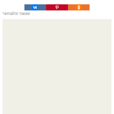
Читайте также
Агорафобия. - Имитатор (1995).
Автомобиль в центре Москвы загорелся.