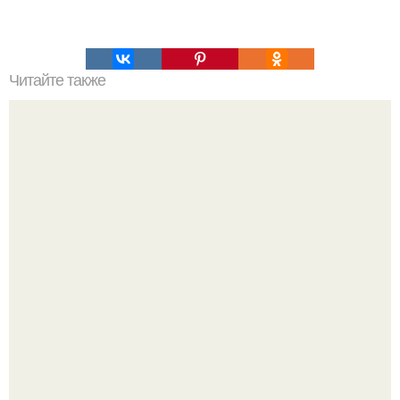
Читайте также
55 авиакомпаний, с которыми можно летать за копейки.