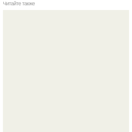
Читайте также
Гештальт. Что такое гештальт.
Из старого зелёного патрубка вырывается струя по
ровной дуге и точно попадает в отверстие нижней трубы.