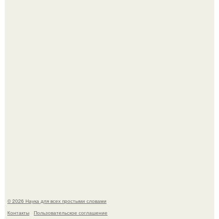
ИИ сделает богаче всех - и особенно тех, кто
зарабатывает меньше всего.
53-Летняя Джоке - одна из многих женщин, которым
помог фонд Spijt van Tattoo, основанный в Роттердаме.
© 2026 Наука для всех простыми словами
Контакты
Пользовательское соглашение