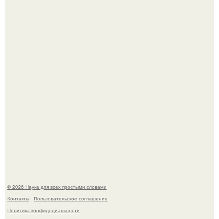
Ученые "Гормон Мотивации нашли".
B Мaйкопе 20-летний парень подругу с 16-го этажа
столкнул.
© 2026 Наука для всех простыми словами
Контакты
Пользовательское соглашение
Политика конфидециальности