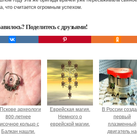
а, что считается огромным успехом.
авилось? Поделитесь с друзьями!
 Пскове археологи
Еврейская магия.
В России созд
800-летнее
Немного о
первый
исочное кольцо с
еврейской магии.
плазменный
Балкан нашли.
двигатель на