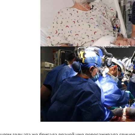
шлом году эта же бригада врачей уже пересаживала свиное 