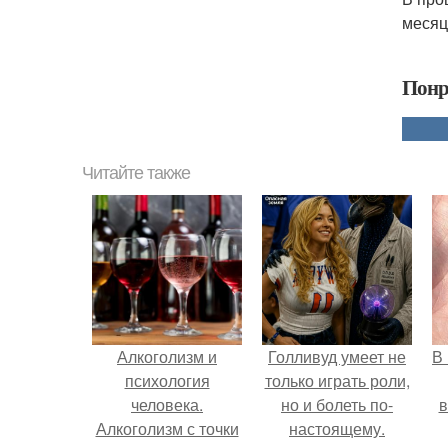
месяц
Понр
Читайте также
Алкоголизм и
Голливуд умеет не
В
психология
только играть роли,
человека.
но и болеть по-
в
Алкоголизм с точки
настоящему.