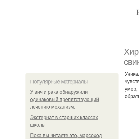
Хир
сви
Уника
чувст
Популярные материалы
умер,
У вич и рака обнаружили
обрат
одинаковый препятствующий
лечению механизм.
Экстернат в старших классах
школы
Пока вы читаете это, марсоход