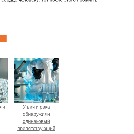
али
У вич и рака
обнаружили
одинаковый
препятствующий