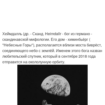
Хеймдалль (др. - Сканд. Heimdallr - бог из германо -
скандинавской мифологии. Его дом - химинбьёрг (
"Небесные Горы"), располагается вблизи моста биврёст,
соединяющего небо с землёй. Именем этого бога назван
любительский спутник, который в сентябре 2018 года
отправится на окололунную орбиту.