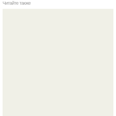
Читайте также
Это невероятное фото было сделано в чернобыле 24
апреля 1997 года.
Мрачный прогноз о распространении бактериальных
инфекций у детей вышел.