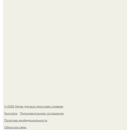
Эти занятия старение мозга замедлили.
В России создали первый плазменный двигатель на
криптоне.
© 2026 Наука для всех простыми словами
Контакты
Пользовательское соглашение
Политика конфидециальности
Обратная связь