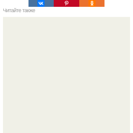
Читайте также
Возможно, обнаружен новый тип гравитационных волн.
Опоссум - единственный сумчатый обитатель северной
америки.