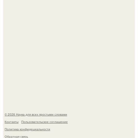
Эти занятия старение мозга замедлили.
В России создали первый плазменный двигатель на
криптоне.
© 2026 Наука для всех простыми словами
Контакты
Пользовательское соглашение
Политика конфидециальности
Обратная связь