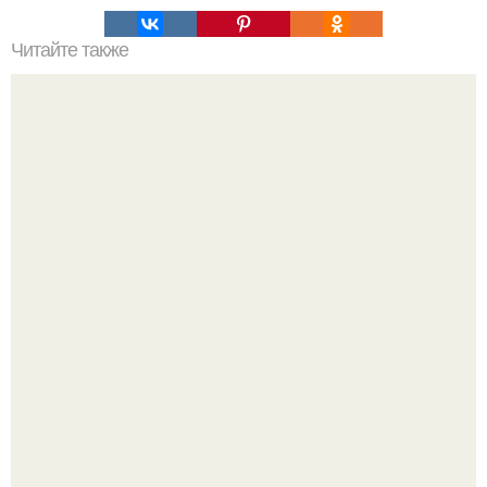
Читайте также
Философия Толстого. Философские идеи в творчестве Л.
Н. Толстого.
В архангельской области утонул маленький ребёнок,