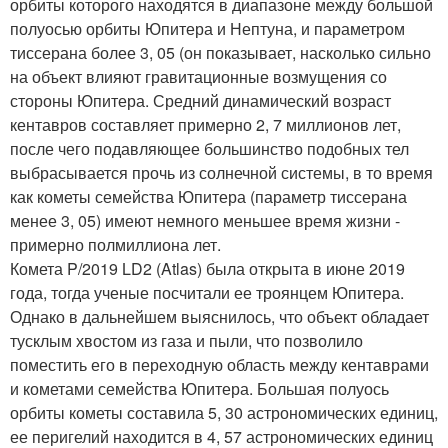
орбиты которого находятся в диапазоне между большой
полуосью орбиты Юпитера и Нептуна, и параметром
тиссерана более 3, 05 (он показывает, насколько сильно
на объект влияют гравитационные возмущения со
стороны Юпитера. Средний динамический возраст
кентавров составляет примерно 2, 7 миллионов лет,
после чего подавляющее большинство подобных тел
выбрасывается прочь из солнечной системы, в то время
как кометы семейства Юпитера (параметр тиссерана
менее 3, 05) имеют немного меньшее время жизни -
примерно полмиллиона лет.
Комета P/2019 LD2 (Atlas) была открыта в июне 2019
года, тогда ученые посчитали ее троянцем Юпитера.
Однако в дальнейшем выяснилось, что объект обладает
тусклым хвостом из газа и пыли, что позволило
поместить его в переходную область между кентаврами
и кометами семейства Юпитера. Большая полуось
орбиты кометы составила 5, 30 астрономических единиц,
ее перигелий находится в 4, 57 астрономических единиц