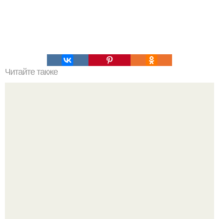
Читайте также
"Кайдзэн" - японская методика против лени или принцип
одной минуты.