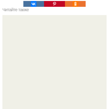
Читайте также
Скульптуры из тыквы: не только на хэллоуин!
Язык дятла - необычный природный механизм.