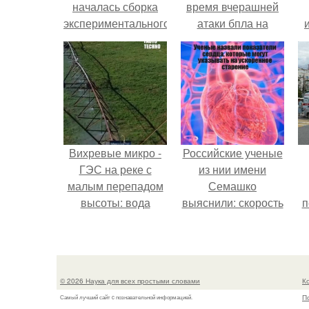
началась сборка
время вчерашней
экспериментального
атаки бпла на
термоядерного
пляже под
реактора Iter.
Геленджиком.
Вихревые микро -
Российские ученые
ГЭС на реке с
из нии имени
малым перепадом
Семашко
высоты: вода
выяснили: скорость
п
закручивается в
старения напрямую
бетонной камере и
зависит от
вращает
состояния сосудов
вертикальную
и работы сердца.
© 2026 Наука для всех простыми словами
К
турбину.
П
Самый лучший сайт c познавательной информацией.