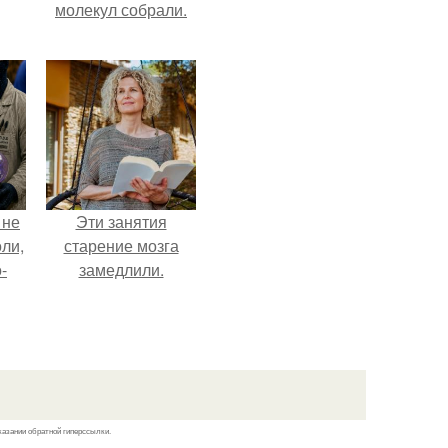
молекул собрали.
 не
Эти занятия
оли,
старение мозга
-
замедлили.
казании обратной гиперссылки.