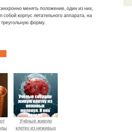
синхронно менять положение, один из них,
ыл собой корпус летательного аппарата, на
т треугольную форму.
ют
Учёные живую
оды
клетку из неживых