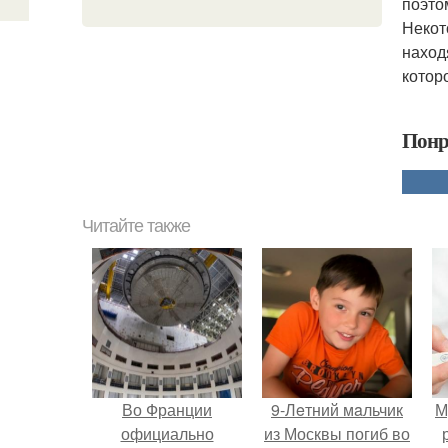
поэто
Некот
наход
котор
Понр
Читайте также
Во Франции
9-Лeтний мaльчик
М
официально
из Москвы погиб во