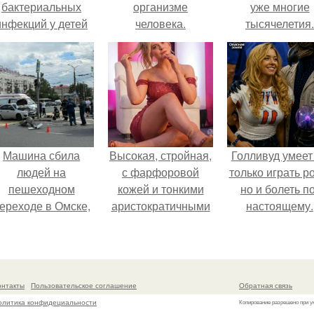
бактериальных
организме
уже многие
инфекций у детей
человека.
тысячелетия.
вышел.
Машина сбила
Высокая, стройная,
Голливуд умеет
людей на
с фарфоровой
только играть р
пешеходном
кожей и тонкими
но и болеть по
ереходе в Омске,
аристократичными
настоящему.
пострадали 8
чертами, эль
человек.
выглядит так, будто
сошла с полотна
художника.
онтакты
Пользовательское соглашение
Обратная связь
олитика конфидециальности
Копирование разрешено при у