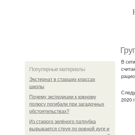
Гру
В сет
счита
Популярные материалы
рацио
Экстернат в старших классах
школы
Следу
Почему экспедиции к южному
2020 
полюсу погибали при загадочных
обстоятельствах?
Из старого зелёного патрубка
вырывается струя по ровной дуге и