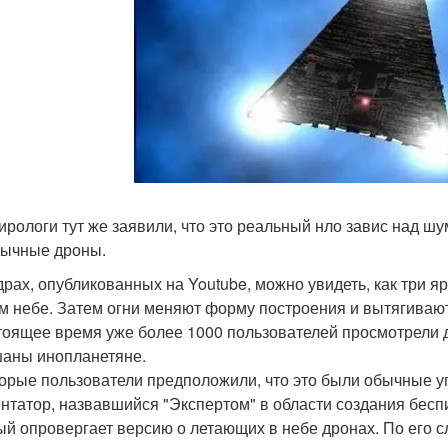
ирологи тут же заявили, что это реальный нло завис над шу
бычные дроны.
драх, опубликованных на Youtube, можно увидеть, как три 
м небе. Затем огни меняют форму построения и вытягивают
тоящее время уже более 1000 пользователей просмотрели да
аны инопланетяне.
орые пользователи предположили, что это были обычные 
нтатор, назвавшийся "Экспертом" в области создания беспи
ый опровергает версию о летающих в небе дронах. По его с