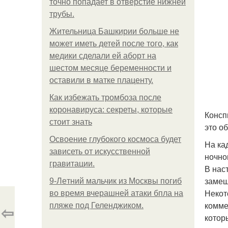
точно попадает в отверстие нижней
трубы.
Жительница Башкирии больше не
может иметь детей после того, как
медики сделали ей аборт на
шестом месяце беременности и
оставили в матке плаценту.
Как избежать тромбоза после
коронавируса: секреты, которые
Консп
стоит знать
это о
Освоение глубокого космоса будет
На ка
зависеть от искусственной
ночно
гравитации.
В нас
замеш
9-Лeтний мaльчик из Москвы погиб
Некот
во время вчерашней атаки бпла на
комме
пляже под Геленджиком.
⇦
котор