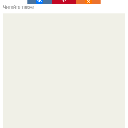
Читайте также
Коронавирус в Москве: обзор ситуации на 19 марта 2024
Мрачный прогноз о распространении бактериальных
инфекций у детей вышел.