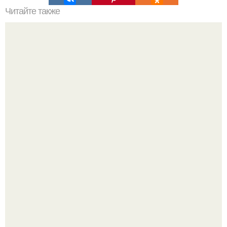
Читайте также
Мифические птицы. В мифологии разных стран большое
место занимают образы птиц.
Опоссум - единственный сумчатый обитатель северной
америки.