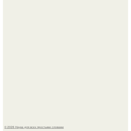
Ученые "Гормон Мотивации нашли".
B Мaйкопе 20-летний парень подругу с 16-го этажа
столкнул.
© 2026 Наука для всех простыми словами