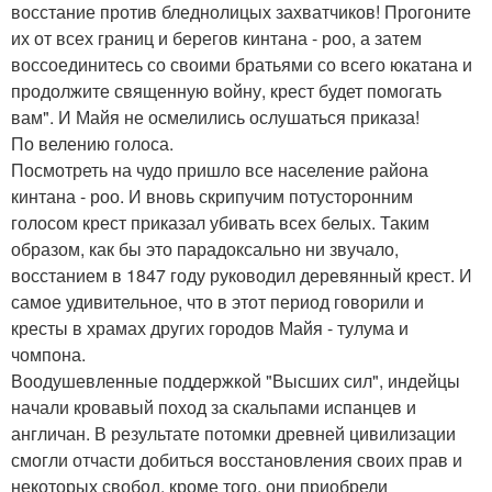
восстание против бледнолицых захватчиков! Прогоните
их от всех границ и берегов кинтана - роо, а затем
воссоединитесь со своими братьями со всего юкатана и
продолжите священную войну, крест будет помогать
вам". И Майя не осмелились ослушаться приказа!
По велению голоса.
Посмотреть на чудо пришло все население района
кинтана - роо. И вновь скрипучим потусторонним
голосом крест приказал убивать всех белых. Таким
образом, как бы это парадоксально ни звучало,
восстанием в 1847 году руководил деревянный крест. И
самое удивительное, что в этот период говорили и
кресты в храмах других городов Майя - тулума и
чомпона.
Воодушевленные поддержкой "Высших сил", индейцы
начали кровавый поход за скальпами испанцев и
англичан. В результате потомки древней цивилизации
смогли отчасти добиться восстановления своих прав и
некоторых свобод, кроме того, они приобрели