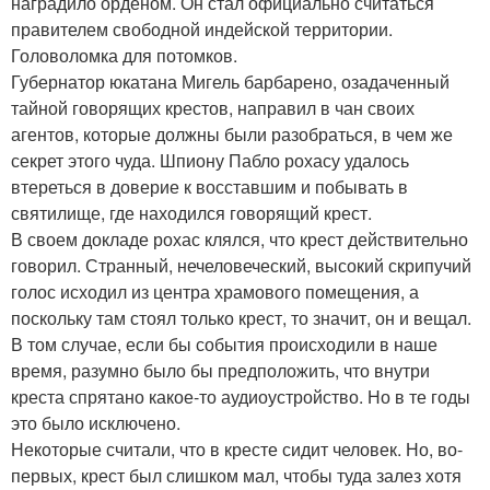
наградило орденом. Он стал официально считаться
правителем свободной индейской территории.
Головоломка для потомков.
Губернатор юкатана Мигель барбарено, озадаченный
тайной говорящих крестов, направил в чан своих
агентов, которые должны были разобраться, в чем же
секрет этого чуда. Шпиону Пабло рохасу удалось
втереться в доверие к восставшим и побывать в
святилище, где находился говорящий крест.
В своем докладе рохас клялся, что крест действительно
говорил. Странный, нечеловеческий, высокий скрипучий
голос исходил из центра храмового помещения, а
поскольку там стоял только крест, то значит, он и вещал.
В том случае, если бы события происходили в наше
время, разумно было бы предположить, что внутри
креста спрятано какое-то аудиоустройство. Но в те годы
это было исключено.
Некоторые считали, что в кресте сидит человек. Но, во-
первых, крест был слишком мал, чтобы туда залез хотя