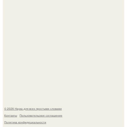
Голливуд умеет не только играть роли, но и болеть по-
настоящему.
Эти занятия старение мозга замедлили.
© 2026 Наука для всех простыми словами
Контакты
Пользовательское соглашение
Политика конфидециальности