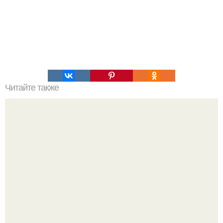
Читайте также
Философия Толстого. Философские идеи в творчестве Л.
Н. Толстого.