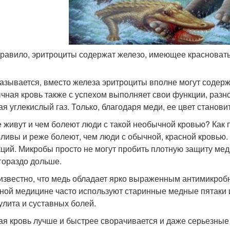
 правило, эритроциты содержат железо, имеющее красноваты
казывается, вместо железа эритроциты вполне могут содерж
чная кровь также с успехом выполняет свои функции, разн
ая углекислый газ. Только, благодаря меди, ее цвет станов
е живут и чем болеют люди с такой необычной кровью? Как 
ливы и реже болеют, чем люди с обычной, красной кровью.
ций. Микробы просто не могут пробить плотную защиту медн
гораздо дольше.
звестно, что медь обладает ярко выраженным антимикроб
ной медицине часто используют старинные медные пятаки 
улита и суставных болей.
ая кровь лучше и быстрее сворачивается и даже серьезные