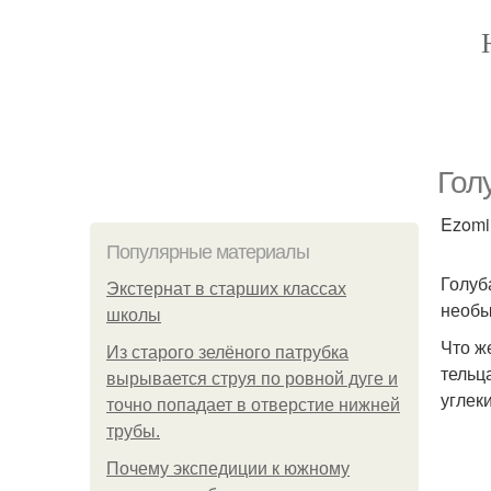
Гол
Ezomir
Популярные материалы
Голуб
Экстернат в старших классах
необы
школы
Что ж
Из старого зелёного патрубка
тельц
вырывается струя по ровной дуге и
углек
точно попадает в отверстие нижней
трубы.
Почему экспедиции к южному