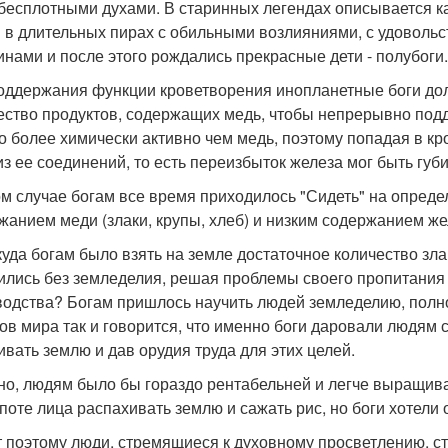
бесплотными духами. В старинных легендах описывается к
 в длительных пирах с обильными возлияниями, с удоволь
нами и после этого рождались прекрасные дети - полубоги.
оддержания функции кроветворения инопланетные боги до
ество продуктов, содержащих медь, чтобы непрерывно под
о более химически активно чем медь, поэтому попадая в кр
из ее соединений, то есть переизбыток железа мог быть губ
ом случае богам все время приходилось "Сидеть" на опреде
жанием меди (злаки, крупы, хлеб) и низким содержанием же
куда богам было взять на земле достаточное количество зл
ились без земледелия, решая проблемы своего пропитания
водства? Богам пришлось научить людей земледелию, полн
ов мира так и говорится, что именно боги даровали людям с
ивать землю и дав орудия труда для этих целей.
но, людям было бы гораздо рентабельней и легче выращива
 поте лица распахивать землю и сажать рис, но боги хотели о
 поэтому люди, стремящиеся к духовному просветлению, ст