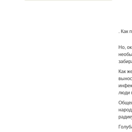
. Как
Но, о
необы
забир
Как ж
вынос
инфек
люди 
Общеи
народ
радик
Голуб