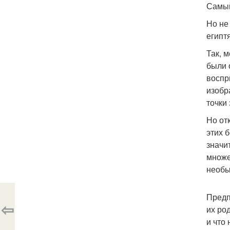
Самый
Но не
египт
Так, 
были 
воспр
изобр
точки
Но от
этих 
значи
множе
необы
Предп
⇦
их ро
и что