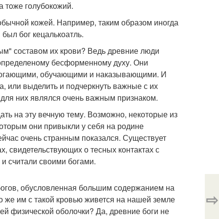
а тоже голубокожий.
еобычной кожей. Например, таким образом иногда
 был бог кецалькоатль.
ным" составом их крови? Ведь древние люди
еопределеному бесформенному духу. Они
омогающими, обучающими и наказывающими. И
, или выделить и подчеркнуть важные с их
 для них являлся очень важным признаком.
ть на эту вечную тему. Возможно, некоторые из
 которым они привыкли у себя на родине
ейчас очень странным показался. Существует
х, свидетельствующих о тесных контактах с
и считали своими богами.
 богов, обусловленная большим содержанием на
⇨
о же им с такой кровью живется на нашей земле
ей физической оболочки? Да, древние боги не