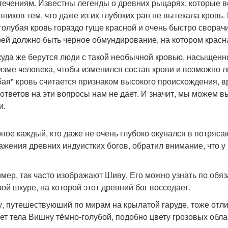
течениям. Известны легенды о древних рыцарях, которые в
вников тем, что даже из их глубоких ран не вытекала кровь
 голубая кровь гораздо гуще красной и очень быстро сворач
ей должно быть черное обмундирование, на котором красна
куда же берутся люди с такой необычной кровью, насыщенн
изме человека, чтобы изменился состав крови и возможно 
бая" кровь считается признаком высокого происхождения, 
 ответов на эти вопросы нам не дает. И значит, мы можем
и.
ное каждый, кто даже не очень глубоко окунался в потряс
ажения древних индуистких богов, обратил внимание, что у
мер, так часто изображают Шиву. Его можно узнать по обя
вой шкуре, на которой этот древний бог восседает.
, путешествуюший по мирам на крылатой гаруде, тоже отли
вет тела Вишну тёмно-голубой, подобно цвету грозовых обл