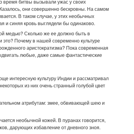
о время битвы вызывали ужас у своих
. Казалось, они совершенно бескровны. На самом
ивается. В таком случае, у этих необычных
я и синяя кровь выглядели бы одинаково.
ой медью? Сколько же ее должно быть в
ли это? Почему в нашей современно культуре
врожденного аристократизма? Пока современная
 выдвигать любые, даже самые фантастические
ающе интересную культуру Индии и рассматривал
 некоторых из них очень странный голубой цвет
зательном атрибутам: змее, обвивающей шею и
чается необычной кожей. В пуранах говорится,
аков, дарующих избавление от дневного зноя.