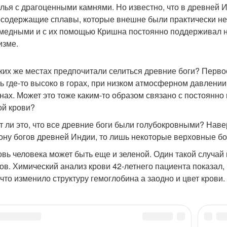
лья с драгоценными камнями. Но известно, что в древней
содержащие сплавы, которые внешне были практически нео
медными и с их помощью Кришна постоянно поддерживал н
изме.
аких же местах предпочитали селиться древние боги? Первое
ть где-то высоко в горах, при низком атмосферном давлении
нах. Может это тоже каким-то образом связано с постоянн
ой крови?
т ли это, что все древние боги были голубокровными? Навер
ону богов древней Индии, то лишь некоторые верховные бо
овь человека может быть еще и зеленой. Один такой случай 
ов. Химический анализ крови 42-летнего пациента показал,
 что изменило структуру гемоглобина а заодно и цвет крови.