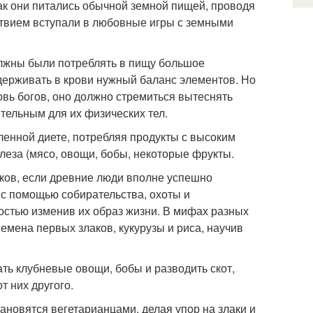
ак они питались обычной земной пищей, проводя
ствием вступали в любовные игры с земными
лжны были потреблять в пищу большое
держивать в крови нужный баланс элементов. Но
овь богов, оно должно стремиться вытеснять
ительным для их физических тел.
ленной диете, потребляя продукты с высоким
леза (мясо, овощи, бобы, некоторые фрукты.
аков, если древние люди вполне успешно
 с помощью собирательства, охоты и
остью изменив их образ жизни. В мифах разных
емена первых злаков, кукурузы и риса, научив
ть клубневые овощи, бобы и разводить скот,
т них другого.
ановятся вегетарианцами, делая упор на злаки и