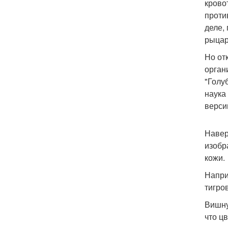
крово
проти
деле,
рыцар
Но от
орган
"Голу
наука
верси
Навер
изобр
кожи.
Напри
тигро
Вишну
что ц