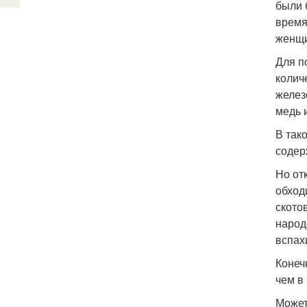
были 
время
женщи
Для п
колич
желез
медь 
В так
содер
Но от
обход
ското
народ
вспах
Конеч
чем в
Может