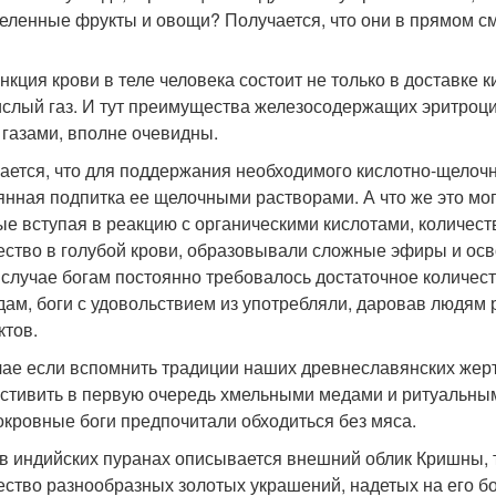
еленные фрукты и овощи? Получается, что они в прямом с
нкция крови в теле человека состоит не только в доставке
ислый газ. И тут преимущества железосодержащих эритроцит
 газами, вполне очевидны.
ается, что для поддержания необходимого кислотно-щелочн
янная подпитка ее щелочными растворами. А что же это мо
ые вступая в реакцию с органическими кислотами, количе
ество в голубой крови, образовывали сложные эфиры и осво
 случае богам постоянно требовалось достаточное количест
дам, боги с удовольствием из употребляли, даровав людям 
ктов.
чае если вспомнить традиции наших древнеславянских жер
стивить в первую очередь хмельными медами и ритуальны
окровные боги предпочитали обходиться без мяса.
 в индийских пуранах описывается внешний облик Кришны, 
ество разнообразных золотых украшений, надетых на его бо