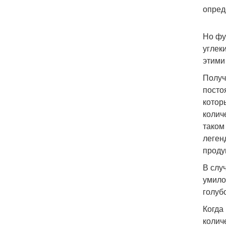
опред
Но фу
углек
этими
Получ
посто
котор
колич
таком
леген
проду
В слу
умило
голуб
Когда
колич