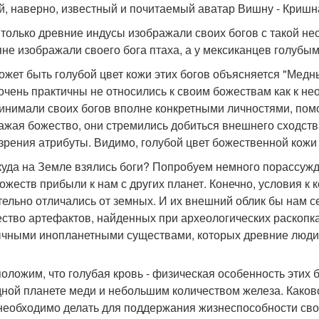
, наверно, известный и почитаемый аватар Вишну - Кришн
 только древние индусы изображали своих богов с такой н
яне изображали своего бога птаха, а у мексиканцев голубым
может быть голубой цвет кожи этих богов объясняется "Мед
очень практичны не относились к своим божествам как к н
инимали своих богов вполне конкретными личностями, п
ажая божество, они стремились добиться внешнего сходства
 зрения атрибуты. Видимо, голубой цвет божественной кожи
куда на Земле взялись боги? Попробуем немного порассужда
божеств прибыли к нам с других планет. Конечно, условия к
тельно отличались от земных. И их внешний облик бы нам с
ство артефактов, найденных при археологических раскопка
чными инопланетными существами, которых древние люди 
оложим, что голубая кровь - физическая особенность этих
дной планете меди и небольшим количеством железа. Каков
 необходимо делать для поддержания жизнеспособности сво