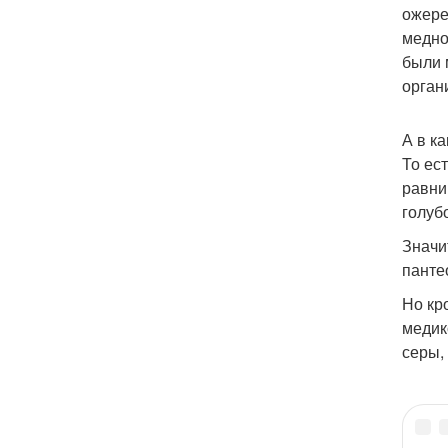
ожере
медно
были 
орган
А в к
То ес
равни
голуб
Значи
панте
Но кр
медик
серы,