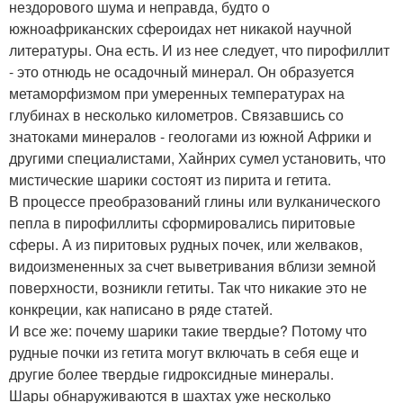
нездорового шума и неправда, будто о
южноафриканских сфероидах нет никакой научной
литературы. Она есть. И из нее следует, что пирофиллит
- это отнюдь не осадочный минерал. Он образуется
метаморфизмом при умеренных температурах на
глубинах в несколько километров. Связавшись со
знатоками минералов - геологами из южной Африки и
другими специалистами, Хайнрих сумел установить, что
мистические шарики состоят из пирита и гетита.
В процессе преобразований глины или вулканического
пепла в пирофиллиты сформировались пиритовые
сферы. А из пиритовых рудных почек, или желваков,
видоизмененных за счет выветривания вблизи земной
поверхности, возникли гетиты. Так что никакие это не
конкреции, как написано в ряде статей.
И все же: почему шарики такие твердые? Потому что
рудные почки из гетита могут включать в себя еще и
другие более твердые гидроксидные минералы.
Шары обнаруживаются в шахтах уже несколько