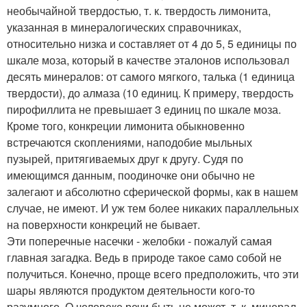
необычайной твердостью, т. к. твердость лимонита,
указанная в минералогических справочниках,
относительно низка и составляет от 4 до 5, 5 единицы по
шкале моза, который в качестве эталонов использовал
десять минералов: от самого мягкого, талька (1 единица
твердости), до алмаза (10 единиц. К примеру, твердость
пирофиллита не превышает 3 единиц по шкале моза.
Кроме того, конкреции лимонита обыкновенно
встречаются скоплениями, наподобие мыльных
пузырей, притягиваемых друг к другу. Судя по
имеющимся данным, поодиночке они обычно не
залегают и абсолютно сферической формы, как в нашем
случае, не имеют. И уж тем более никаких параллельных
на поверхности конкреций не бывает.
Эти поперечные насечки - желобки - пожалуй самая
главная загадка. Ведь в природе такое само собой не
получиться. Конечно, проще всего предположить, что эти
шары являются продуктом деятельности кого-то
разумного. О человеке речи быть не может, т. к. минерал