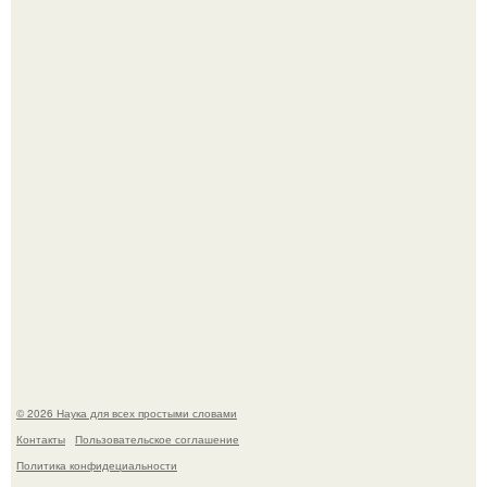
В Пскове археологи 800-летнее височное кольцо с
Балкан нашли.
Эти занятия старение мозга замедлили.
© 2026 Наука для всех простыми словами
Контакты
Пользовательское соглашение
Политика конфидециальности