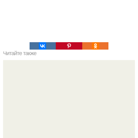
Читайте также
Почему экспедиции к южному полюсу погибали при
загадочных обстоятельствах?