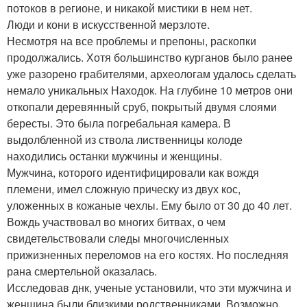
потоков в регионе, и никакой мистики в нем нет.
Люди и кони в искусственной мерзлоте.
Несмотря на все проблемы и препоны, раскопки
продолжались. Хотя большинство курганов было ранее
уже разорено грабителями, археологам удалось сделать
немало уникальных Находок. На глубине 10 метров они
откопали деревянный сруб, покрытый двумя слоями
бересты. Это была погребальная камера. В
выдолбленной из ствола лиственницы колоде
находились останки мужчины и женщины.
Мужчина, которого идентифицировали как вождя
племени, имел сложную прическу из двух кос,
уложенных в кожаные чехлы. Ему было от 30 до 40 лет.
Вождь участвовал во многих битвах, о чем
свидетельствовали следы многочисленных
прижизненных переломов на его костях. Но последняя
рана смертельной оказалась.
Исследовав днк, ученые установили, что эти мужчина и
женщина были близкими родственниками. Возможно,