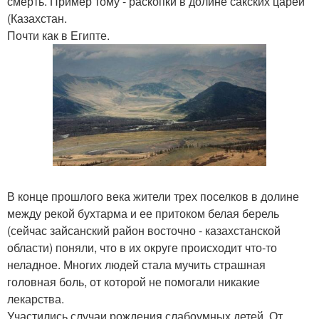
смерть. Пример тому - раскопки в долине сакских царей
(Казахстан.
Почти как в Египте.
В конце прошлого века жители трех поселков в долине
между рекой бухтарма и ее притоком белая берель
(сейчас зайсанский район восточно - казахстанской
области) поняли, что в их округе происходит что-то
неладное. Многих людей стала мучить страшная
головная боль, от которой не помогали никакие
лекарства.
Участились случаи рождения слабоумных детей. От