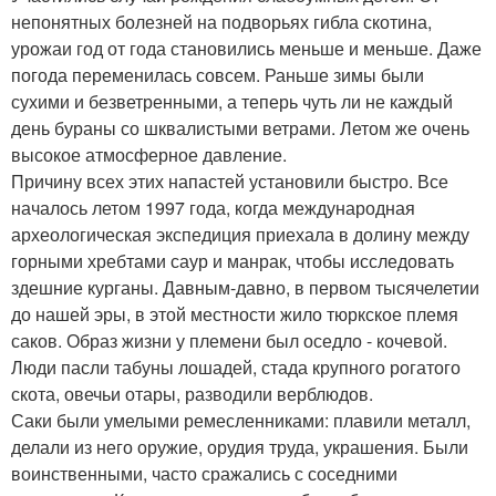
непонятных болезней на подворьях гибла скотина,
урожаи год от года становились меньше и меньше. Даже
погода переменилась совсем. Раньше зимы были
сухими и безветренными, а теперь чуть ли не каждый
день бураны со шквалистыми ветрами. Летом же очень
высокое атмосферное давление.
Причину всех этих напастей установили быстро. Все
началось летом 1997 года, когда международная
археологическая экспедиция приехала в долину между
горными хребтами саур и манрак, чтобы исследовать
здешние курганы. Давным-давно, в первом тысячелетии
до нашей эры, в этой местности жило тюркское племя
саков. Образ жизни у племени был оседло - кочевой.
Люди пасли табуны лошадей, стада крупного рогатого
скота, овечьи отары, разводили верблюдов.
Саки были умелыми ремесленниками: плавили металл,
делали из него оружие, орудия труда, украшения. Были
воинственными, часто сражались с соседними