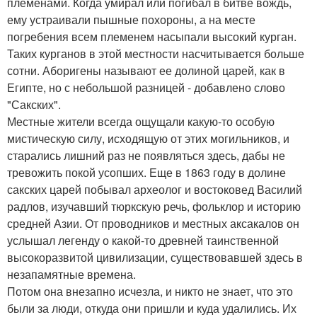
племенами. Когда умирал или погибал в битве вождь,
ему устраивали пышные похороны, а на месте
погребения всем племенем насыпали высокий курган.
Таких курганов в этой местности насчитывается больше
сотни. Аборигены называют ее долиной царей, как в
Египте, но с небольшой разницей - добавлено слово
"Сакских".
Местные жители всегда ощущали какую-то особую
мистическую силу, исходящую от этих могильников, и
старались лишний раз не появляться здесь, дабы не
тревожить покой усопших. Еще в 1863 году в долине
сакских царей побывал археолог и востоковед Василий
радлов, изучавший тюркскую речь, фольклор и историю
средней Азии. От проводников и местных аксакалов он
услышал легенду о какой-то древней таинственной
высокоразвитой цивилизации, существовавшей здесь в
незапамятные времена.
Потом она внезапно исчезла, и никто не знает, что это
были за люди, откуда они пришли и куда удалились. Их