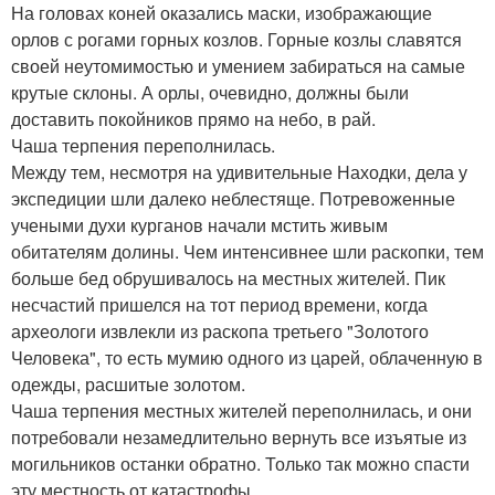
На головах коней оказались маски, изображающие
орлов с рогами горных козлов. Горные козлы славятся
своей неутомимостью и умением забираться на самые
крутые склоны. А орлы, очевидно, должны были
доставить покойников прямо на небо, в рай.
Чаша терпения переполнилась.
Между тем, несмотря на удивительные Находки, дела у
экспедиции шли далеко неблестяще. Потревоженные
учеными духи курганов начали мстить живым
обитателям долины. Чем интенсивнее шли раскопки, тем
больше бед обрушивалось на местных жителей. Пик
несчастий пришелся на тот период времени, когда
археологи извлекли из раскопа третьего "Золотого
Человека", то есть мумию одного из царей, облаченную в
одежды, расшитые золотом.
Чаша терпения местных жителей переполнилась, и они
потребовали незамедлительно вернуть все изъятые из
могильников останки обратно. Только так можно спасти
эту местность от катастрофы.