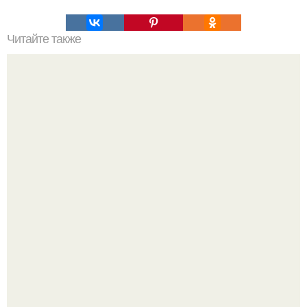
Читайте также
Эльтон озеро. Чудеса озера "Эльтон".
Корейский зонд снял свежий кратер на луне от