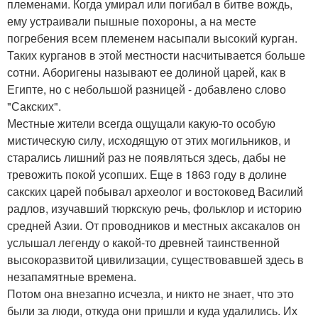
племенами. Когда умирал или погибал в битве вождь,
ему устраивали пышные похороны, а на месте
погребения всем племенем насыпали высокий курган.
Таких курганов в этой местности насчитывается больше
сотни. Аборигены называют ее долиной царей, как в
Египте, но с небольшой разницей - добавлено слово
"Сакских".
Местные жители всегда ощущали какую-то особую
мистическую силу, исходящую от этих могильников, и
старались лишний раз не появляться здесь, дабы не
тревожить покой усопших. Еще в 1863 году в долине
сакских царей побывал археолог и востоковед Василий
радлов, изучавший тюркскую речь, фольклор и историю
средней Азии. От проводников и местных аксакалов он
услышал легенду о какой-то древней таинственной
высокоразвитой цивилизации, существовавшей здесь в
незапамятные времена.
Потом она внезапно исчезла, и никто не знает, что это
были за люди, откуда они пришли и куда удалились. Их