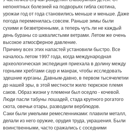
непонятных болезней на подворьях гибла скотина,
урожаи год от года становились меньше и меньше. Даже
погода переменилась совсем. Раньше зимы были
сухими и безветренными, а теперь чуть ли не каждый
день бураны со шквалистыми ветрами. Летом же очень
высокое атмосферное давление.
Причину всех этих напастей установили быстро. Все
началось летом 1997 года, когда международная
археологическая экспедиция приехала в долину между
горными хребтами саур и манрак, чтобы исследовать
здешние курганы. Давным-давно, в первом тысячелетии
до нашей эры, в этой местности жило тюркское племя
саков. Образ жизни у племени был оседло - кочевой.
Люди пасли табуны лошадей, стада крупного рогатого
скота, овечьи отары, разводили верблюдов.
Саки были умелыми ремесленниками: плавили металл,
делали из него оружие, орудия труда, украшения. Были
воинственными, часто сражались с соседними