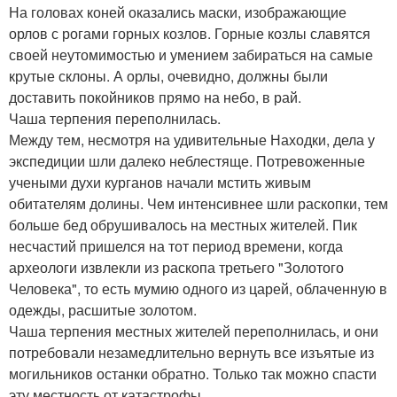
На головах коней оказались маски, изображающие
орлов с рогами горных козлов. Горные козлы славятся
своей неутомимостью и умением забираться на самые
крутые склоны. А орлы, очевидно, должны были
доставить покойников прямо на небо, в рай.
Чаша терпения переполнилась.
Между тем, несмотря на удивительные Находки, дела у
экспедиции шли далеко неблестяще. Потревоженные
учеными духи курганов начали мстить живым
обитателям долины. Чем интенсивнее шли раскопки, тем
больше бед обрушивалось на местных жителей. Пик
несчастий пришелся на тот период времени, когда
археологи извлекли из раскопа третьего "Золотого
Человека", то есть мумию одного из царей, облаченную в
одежды, расшитые золотом.
Чаша терпения местных жителей переполнилась, и они
потребовали незамедлительно вернуть все изъятые из
могильников останки обратно. Только так можно спасти
эту местность от катастрофы.