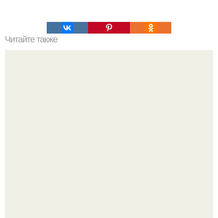
Читайте также
Никогда не ложитесь спать бе 3 3 апроса к своему подсо
3 нанию.