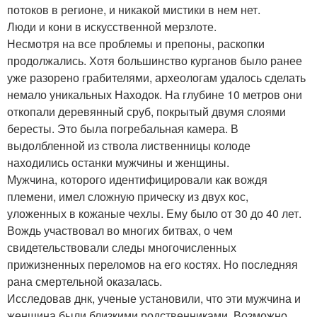
потоков в регионе, и никакой мистики в нем нет.
Люди и кони в искусственной мерзлоте.
Несмотря на все проблемы и препоны, раскопки
продолжались. Хотя большинство курганов было ранее
уже разорено грабителями, археологам удалось сделать
немало уникальных Находок. На глубине 10 метров они
откопали деревянный сруб, покрытый двумя слоями
бересты. Это была погребальная камера. В
выдолбленной из ствола лиственницы колоде
находились останки мужчины и женщины.
Мужчина, которого идентифицировали как вождя
племени, имел сложную прическу из двух кос,
уложенных в кожаные чехлы. Ему было от 30 до 40 лет.
Вождь участвовал во многих битвах, о чем
свидетельствовали следы многочисленных
прижизненных переломов на его костях. Но последняя
рана смертельной оказалась.
Исследовав днк, ученые установили, что эти мужчина и
женщина были близкими родственниками. Возможно,