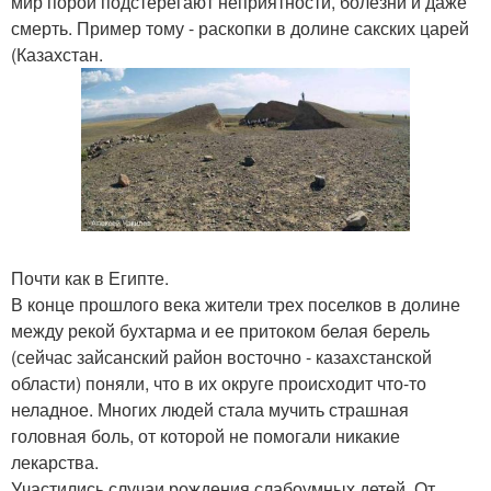
мир порой подстерегают неприятности, болезни и даже
смерть. Пример тому - раскопки в долине сакских царей
(Казахстан.
Почти как в Египте.
В конце прошлого века жители трех поселков в долине
между рекой бухтарма и ее притоком белая берель
(сейчас зайсанский район восточно - казахстанской
области) поняли, что в их округе происходит что-то
неладное. Многих людей стала мучить страшная
головная боль, от которой не помогали никакие
лекарства.
Участились случаи рождения слабоумных детей. От