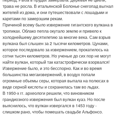
трава не росла. В итальянской Болонье снегопад выгнал
жителей из дома, и они путешествовали с лошадьми и
каретами по замерзшим рекам.
Причиной всему было извержение гигантского вулкана в
тропиках. Облако пепла окутало землю и привело к
холоднейшему десятилетию за многие века. Сам взрыв
вулкана был слышен за 2 тысячи километров. Цунами,
которое последовало за извержением, прокатилось на
сотни тысяч километров. Но ученые до сих пор не могут
найти вулкан, который так катастрофически взорвался!
Извержение было, и это бесспорно. Как и во время
большинства мегаизвержений, в воздух попали
огромные объемы серы, которая выпала на полюсах в
виде серной кислоты и сохранилась там во льдах.
В 1950-х гг. археологи решили, что виновником
грандиозного извержения был вулкан куаэ. Но после
выяснилось, что вулкан извергался в 1453 году -
слишком рано, чтобы помешать свадьбе Альфонсо.