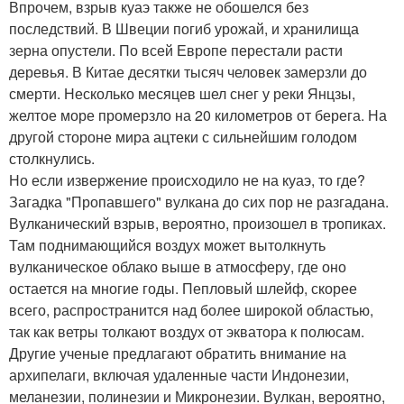
Впрочем, взрыв куаэ также не обошелся без
последствий. В Швеции погиб урожай, и хранилища
зерна опустели. По всей Европе перестали расти
деревья. В Китае десятки тысяч человек замерзли до
смерти. Несколько месяцев шел снег у реки Янцзы,
желтое море промерзло на 20 километров от берега. На
другой стороне мира ацтеки с сильнейшим голодом
столкнулись.
Но если извержение происходило не на куаэ, то где?
Загадка "Пропавшего" вулкана до сих пор не разгадана.
Вулканический взрыв, вероятно, произошел в тропиках.
Там поднимающийся воздух может вытолкнуть
вулканическое облако выше в атмосферу, где оно
остается на многие годы. Пепловый шлейф, скорее
всего, распространится над более широкой областью,
так как ветры толкают воздух от экватора к полюсам.
Другие ученые предлагают обратить внимание на
архипелаги, включая удаленные части Индонезии,
меланезии, полинезии и Микронезии. Вулкан, вероятно,