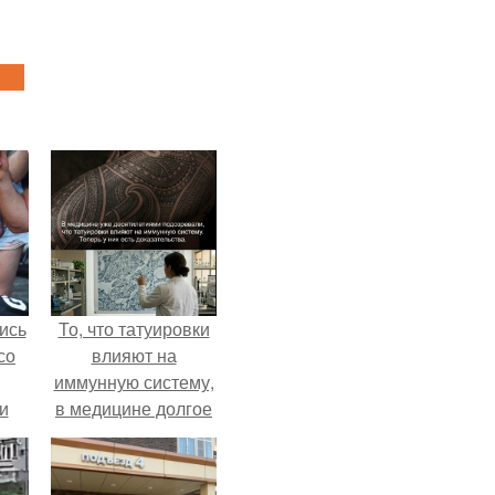
ись
То, что татуировки
со
влияют на
иммунную систему,
и
в медицине долгое
всё
время
рассматривалось
о
лишь как гипотеза.