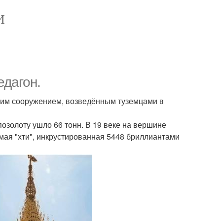
И
едагон.
ским сооружением, возведённым туземцами в
позолоту ушло 66 тонн. В 19 веке на вершине
мая "хти", инкрустированная 5448 бриллиантами