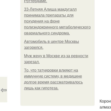
Роттердаме.
33-Летняя Алиша макдугалл
принимала препараты для
похудения на фоне
полиэндокринного метаболического
овариального синдрома.
Автомобиль в центре Москвы
загорелся.
Mуж жену в Москве из-за ревности
зарезал.
То, что татуировки влияют на
иммунную систему, в медицине
долгое время рассматривалось
⇦
лишь как гипотеза.
Корон
алмаз