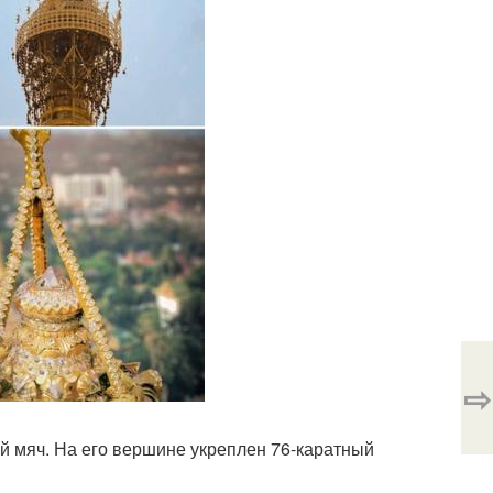
⇨
й мяч. На его вершине укреплен 76-каратный