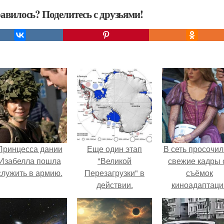
авилось? Поделитесь с друзьями!
Принцесса дании
Еще один этап
В сеть просочил
Изабелла пошла
"Великой
свежие кадры 
служить в армию.
Перезагрузки" в
съёмок
действии.
киноадаптаци
"Рапунцель", и 
внимание
моментальн