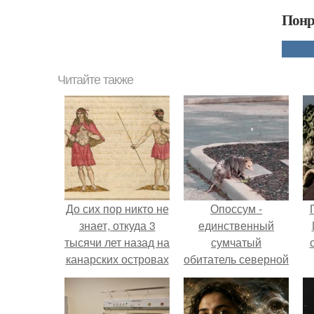
Понр
Читайте также
До сих пор никто не
Опоссум -
знает, откуда 3
единственный
тысячи лет назад на
сумчатый
канарских островах
обитатель северной
появились гуанчи.
америки.