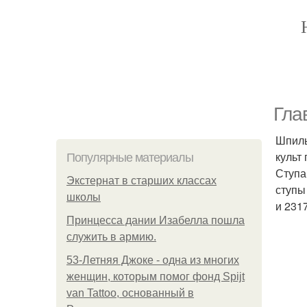
Гла
Шпиль
культ
Популярные материалы
Ступа
Экстернат в старших классах
ступы
школы
и 231
Принцесса дании Изабелла пошла
служить в армию.
53-Летняя Джоке - одна из многих
женщин, которым помог фонд Spijt
van Tattoo, основанный в