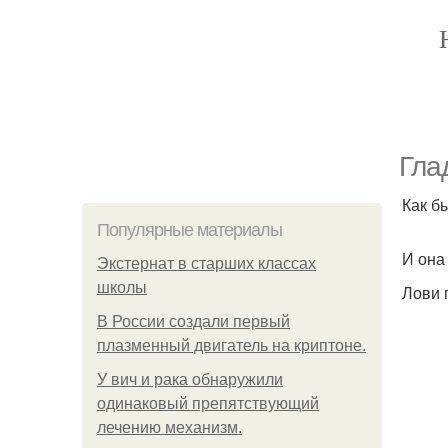
Гла
Как б
Популярные материалы
И она 
Экстернат в старших классах
школы
Лови 
В России создали первый
плазменный двигатель на криптоне.
У вич и рака обнаружили
одинаковый препятствующий
лечению механизм.