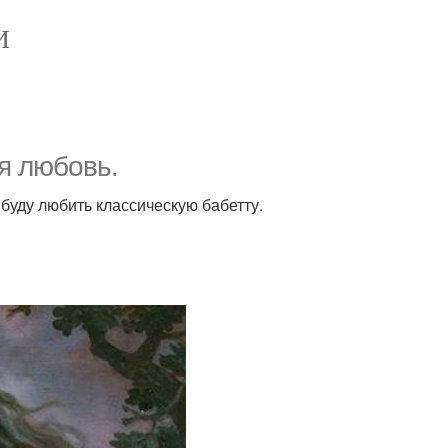
И
оя любовь.
 буду любить классическую бабетту.