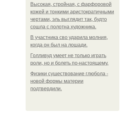
Высокая, стройная, с фарфоровой
кожей и тонкими аристократичными
чертами, эль выглядит так, будто
сошла с полотна художника.
В участника сво ударила молния,
когда он был на лошади.
Голливуд умеет не только играть
роли, но и болеть по-настоящему.
Физики существование глюбола -
новой формы материи
подтвердили.