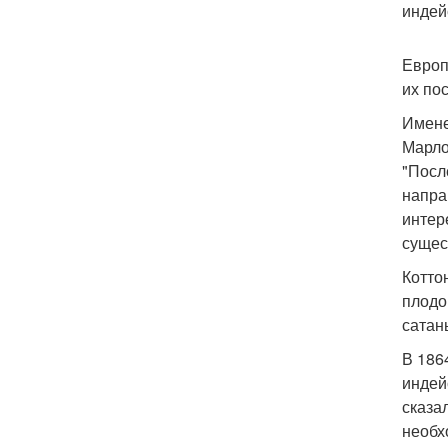
индей
Европ
их по
Имене
Марло
"Посл
напра
интер
сущес
Котто
плодо
сатан
В 186
индей
сказа
необх