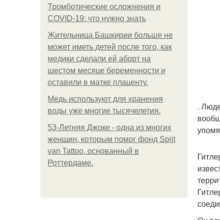
Тромботические осложнения и
COVID-19: что нужно знать
Жительница Башкирии больше не
может иметь детей после того, как
медики сделали ей аборт на
шестом месяце беременности и
оставили в матке плаценту.
Медь используют для хранения
. Люд
воды уже многие тысячелетия.
вообщ
53-Летняя Джоке - одна из многих
упомян
женщин, которым помог фонд Spijt
van Tattoo, основанный в
Гитле
Роттердаме.
извес
терри
Гитле
соеди