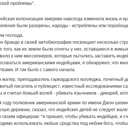
ской проблемы".
ейская колонизация америки навсегда изменила жизнь и ку
селения были разорены, народы - истреблены или порабощ
м господа.
н брандо в своей автобиографии посвящает несколько стр
е того, как их земли были отняты у них, оставшиеся в живы
вило к ним миссионеров, которые пытались заставить индейц
есоваться американскими индейцами, я обнаружил, что мно
твами. И так было с самого начала.
н матер, преподаватель гарвардского колледжа, почетный до
витый писатель и публицист, известный исследованиями са
ы и считал божьей волей - убивать язычников - дикарей, кот
4 году полковник американской армии по имени Джон шевин
скую деревню, сказал, что индейских детей не следует жале
л своим офицерам: "я пришел, чтобы убивать индейцев, и сч
одимо использовать любые средства под небом бога, чтобы