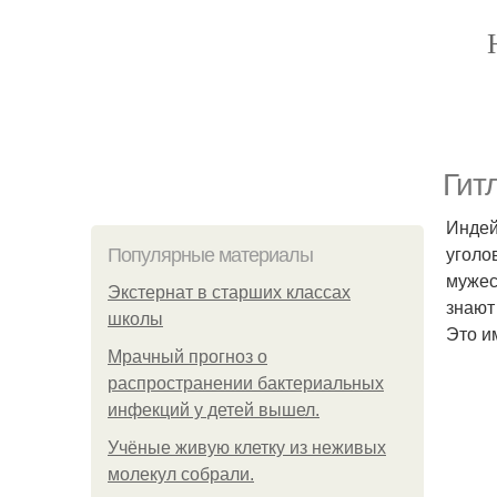
Гит
Индей
уголо
Популярные материалы
мужес
Экстернат в старших классах
знают
школы
Это и
Мрачный прогноз о
распространении бактериальных
инфекций у детей вышел.
Учёные живую клетку из неживых
молекул собрали.