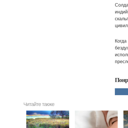
Солда
индий
скаль
цивил
Когда
безду
испол
пресл
Понр
Читайте также