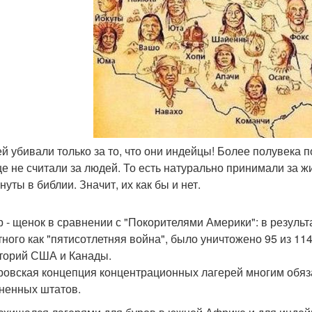
ей убивали только за то, что они индейцы! Более полувека
е не считали за людей. То есть натурально принимали за ж
уты в библии. Значит, их как бы и нет.
р - щенок в сравнении с "Покорителями Америки": в резуль
тного как "пятисотлетняя война", было уничтожено 95 из 
торий США и Канады.
ровская концепция концентрационных лагерей многим обяза
ненных штатов.