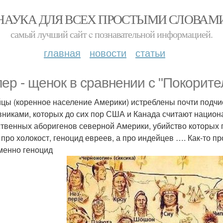
НАУКА ДЛЯ ВСЕХ ПРОСТЫМИ СЛОВАМ
самый лучший сайт c познавательной информацией.
главная
новости
статьи
лер - щенок в сравнении с "Покорит
цы (коренное население Америки) истреблены почти подчи
вниками, которых до сих пор США и Канада считают национ
твенных аборигенов северной Америки, убийство которых 
 про холокост, геноцид евреев, а про индейцев …. Как-то 
менно геноцид