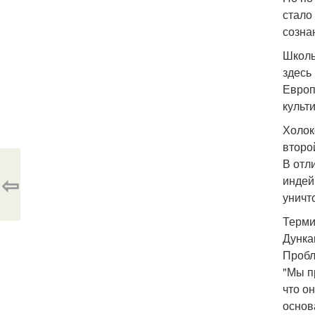
стало
созна
Школь
здесь
Европ
культ
Холок
второ
В отл
⇦
индей
уничт
Терми
Дунка
Пробл
"Мы п
что о
основ