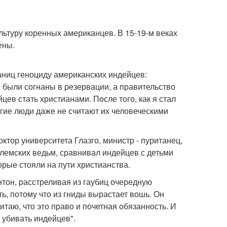
льтуру коренных американцев. В 15-19-м веках
ены.
аниц геноциду американских индейцев:
х были согнаны в резервации, а правительство
ев стать христианами. После того, как я стал
гие люди даже не считают их человеческими
ктор университета Глазго, министр - пуританец,
лемских ведьм, сравнивал индейцев с детьми
орые стояли на пути христианства.
тон, расстреливая из гаубиц очередную
ть, потому что из гниды вырастает вошь. Он
итаю, что это право и почетная обязанность. И
 убивать индейцев".