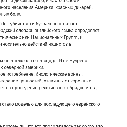
ев на диком Западе, и часто в своем
ного населения Америки, красных дикарей,
вных боях.
ide - убийство) и буквально означает
рдский словарь английского языка определяет
тнических или Национальных Групп", и
тносительно действий нацистов в
онвенцию оон о геноциде. И не мудрено.
х северной америки.
вое истребление, биологические войны,
едрение ценностей, отличных от коренных,
т на проведение религиозных обрядов и т. д.
 стало моделью для последующего еврейского
потому ли, что это продолжалось так долго, что