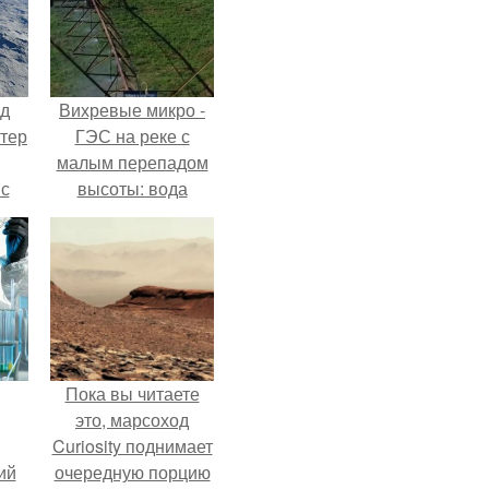
нд
Вихревые микро -
атер
ГЭС на реке с
малым перепадом
 с
высоты: вода
 9.
закручивается в
бетонной камере и
вращает
вертикальную
турбину.
Пока вы читаете
это, марсоход
Curiosity поднимает
ий
очередную порцию