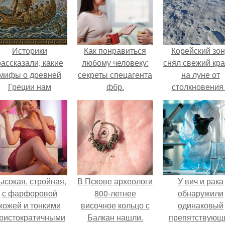
Историки
Как понравиться
Корейский зо
рассказали, какие
любому человеку:
снял свежий кр
мифы о древней
секреты спецагента
на луне от
Греции нам
фбр.
столкновения
навязало кино.
обломком Falcon
ысокая, стройная,
В Пскове археологи
У вич и рака
с фарфоровой
800-летнее
обнаружили
кожей и тонкими
височное кольцо с
одинаковый
ристократичными
Балкан нашли.
препятствующ