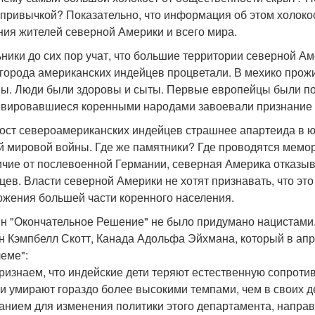
 привычкой? Показательно, что информация об этом холоко
ния жителей северной Америки и всего мира.
ники до сих пор учат, что большие территории северной А
 города американских индейцев процветали. В мехико прож
ы. Люди были здоровы и сыты. Первые европейцы были по
ивировавшиеся коренными народами завоевали признание
ост североамериканских индейцев страшнее апартеида в ю
й мировой войны. Где же памятники? Где проводятся мем
ичие от послевоенной Германии, северная Америка отказы
цев. Власти северной Америки не хотят признавать, что эт
ожения большей части коренного населения.
н "Окончательное Решение" не было придумано нацистами
н Кэмпбелл Скотт, Канада Адольфа Эйхмана, который в апре
еме":
ризнаем, что индейские дети теряют естественную сопротив
ни умирают гораздо более высокими темпами, чем в своих д
анием для изменения политики этого департамента, напра