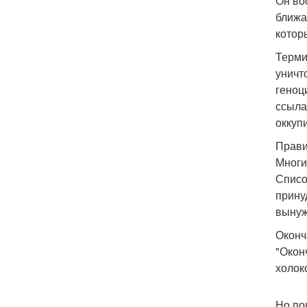
Он во
ближа
котор
Терми
уничт
геноц
ссыла
оккуп
Прави
Многи
Списо
прину
вынуж
Оконч
"Окон
холок
Но по