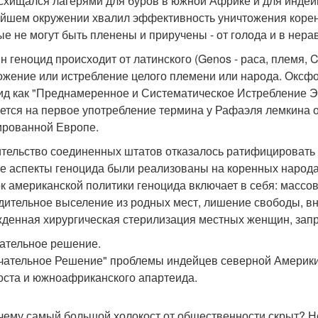
схищался лагерями для буров в южной Африке и для индейц
йшем окружении хвалил эффективность уничтожения корен
ые не могут быть пленены и приручены - от голода и в нера
н геноцид происходит от латинского (Genos - раса, племя, C
ожение или истребление целого племени или народа. Оксфо
ид как "Преднамеренное и Систематическое Истребление Э
ется на первое употребление термина у Рафаэля лемкина о
ированной Европе.
тельство соединенных штатов отказалось ратифицировать к
е аспекты геноцида были реализованы на коренных народа
к американской политики геноцида включает в себя: массо
дительное выселение из родных мест, лишение свободы, вн
денная хирургическая стерилизация местных женщин, запре
ательное решение.
чательное Решение" проблемы индейцев северной Америки
оста и южноафриканского апартеида.
чему самый большой холокост от общественности скрыт? Не 