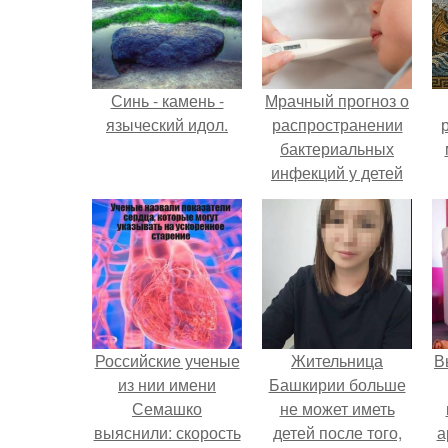
Синь - камень -
Мрачный прогноз о
языческий идол.
распространении
бактериальных
инфекций у детей
вышел.
Российские ученые
Жительница
В
из нии имени
Башкирии больше
Семашко
не может иметь
выяснили: скорость
детей после того,
а