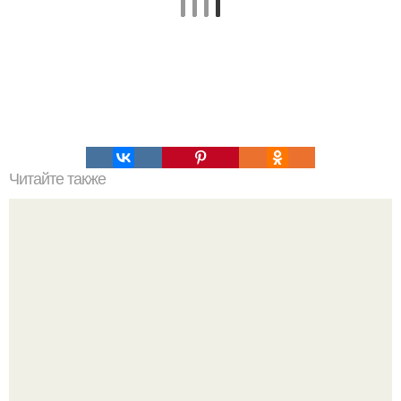
Читайте также
Администрация аэропорта Хьюстона получала
множество жалоб от пассажиров, которые слишком
долго ожидали свой багаж.