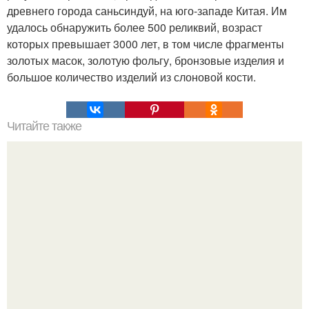
древнего города саньсиндуй, на юго-западе Китая. Им
удалось обнаружить более 500 реликвий, возраст
которых превышает 3000 лет, в том числе фрагменты
золотых масок, золотую фольгу, бронзовые изделия и
большое количество изделий из слоновой кости.
Читайте также
В Австралии огромные питоны заползи под крышу дома
и напугали жильцов громким стуком.