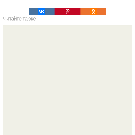
Читайте также
Ученые создали наноразмерную биомашину из днк,
которая может шагать по "Ухабистым" поверхностям
внутри человеческого организма.