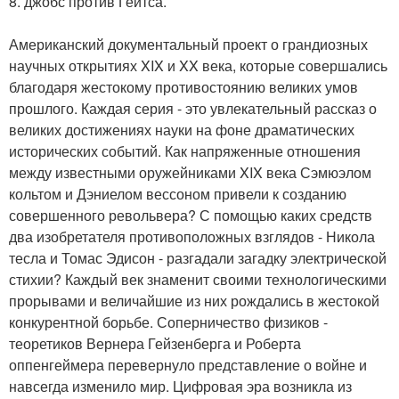
8. джобс против Гейтса.
Американский документальный проект о грандиозных
научных открытиях XIX и XX века, которые совершались
благодаря жестокому противостоянию великих умов
прошлого. Каждая серия - это увлекательный рассказ о
великих достижениях науки на фоне драматических
исторических событий. Как напряженные отношения
между известными оружейниками XIX века Сэмюэлом
кольтом и Дэниелом вессоном привели к созданию
совершенного револьвера? С помощью каких средств
два изобретателя противоположных взглядов - Никола
тесла и Томас Эдисон - разгадали загадку электрической
стихии? Каждый век знаменит своими технологическими
прорывами и величайшие из них рождались в жестокой
конкурентной борьбе. Соперничество физиков -
теоретиков Вернера Гейзенберга и Роберта
оппенгеймера перевернуло представление о войне и
навсегда изменило мир. Цифровая эра возникла из