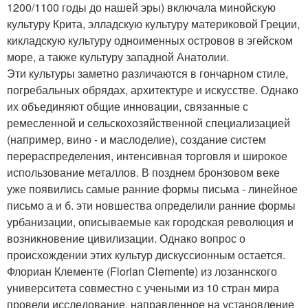
1200/1100 годы до нашей эры) включала минойскую
культуру Крита, элладскую культуру материковой Греции,
кикладскую культуру одноименных островов в эгейском
море, а также культуру западной Анатолии.
Эти культуры заметно различаются в гончарном стиле,
погребальных обрядах, архитектуре и искусстве. Однако
их объединяют общие инновации, связанные с
ремесленной и сельскохозяйственной специализацией
(например, вино - и маслоделие), создание систем
перераспределения, интенсивная торговля и широкое
использование металлов. В позднем бронзовом веке
уже появились самые ранние формы письма - линейное
письмо а и б. эти новшества определили ранние формы
урбанизации, описываемые как городская революция и
возникновение цивилизации. Однако вопрос о
происхождении этих культур дискуссионным остается.
Флориан Клементе (Florian Clemente) из лозаннского
университета совместно с учеными из 10 стран мира
провели исследование, направленное на установление