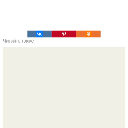
Читайте также
Философия Толстого. Философские идеи в творчестве Л.
Н. Толстого.