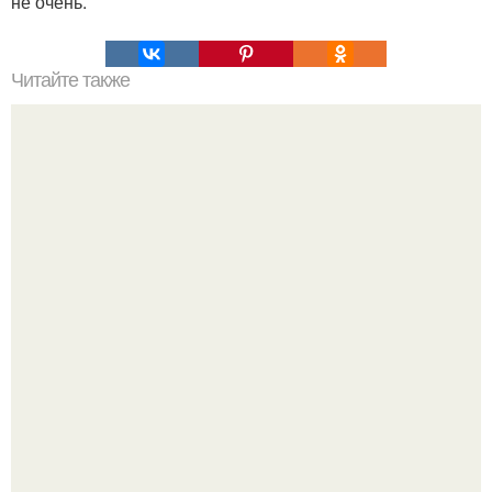
не очень.
Читайте также
Философия Толстого. Философские идеи в творчестве Л.
Н. Толстого.