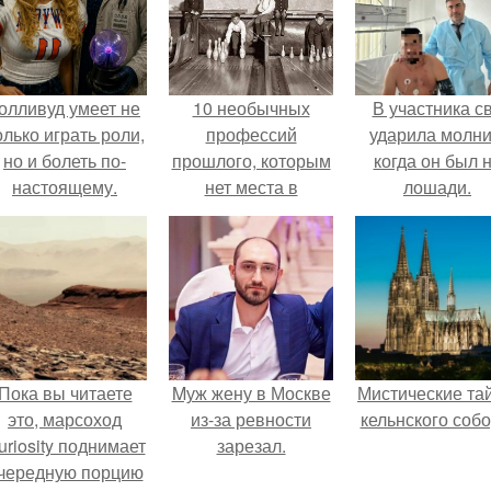
олливуд умеет не
10 необычных
В участника с
олько играть роли,
профессий
ударила молни
но и болеть по-
прошлого, которым
когда он был 
настоящему.
нет места в
лошади.
современном мире.
Пока вы читаете
Mуж жену в Москве
Мистические та
это, марсоход
из-за ревности
кельнского собо
uriosity поднимает
зарезал.
чередную порцию