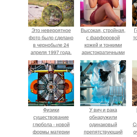
Это невероятное
Высокая, стройная,
Г
фото было сделано
с фарфоровой
т
в чернобыле 24
кожей и тонкими
апреля 1997 года.
аристократичными
чертами, эль
выглядит так, будто
сошла с полотна
художника.
Физики
У вич и рака
существование
обнаружили
глюбола - новой
одинаковый
C
формы материи
препятствующий
о