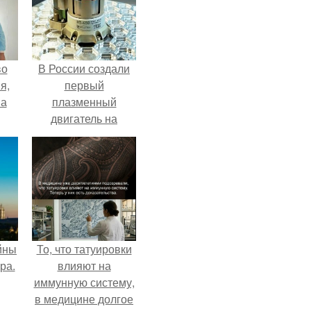
во
В России создали
я,
первый
на
плазменный
двигатель на
криптоне.
йны
То, что татуировки
ра.
влияют на
иммунную систему,
в медицине долгое