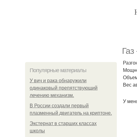
Газ
Разгон
Мощно
Популярные материалы
Объем
У вич и рака обнаружили
Вес а
одинаковый препятствующий
лечению механизм.
У мен
В России создали первый
плазменный двигатель на криптоне.
Экстернат в старших классах
школы