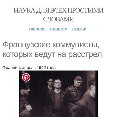
НАУКА ДЛЯ ВСЕХ ПРОСТЫМИ
СЛОВАМИ
главная
новости
статьи
Французские коммунисты,
которых ведут на расстрел.
Франция, апрель 1942 года