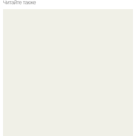
Читайте также
Почему Полярная звезда не меняет своего положения.
Видимые положения светил.
Язык дятла - необычный природный механизм.