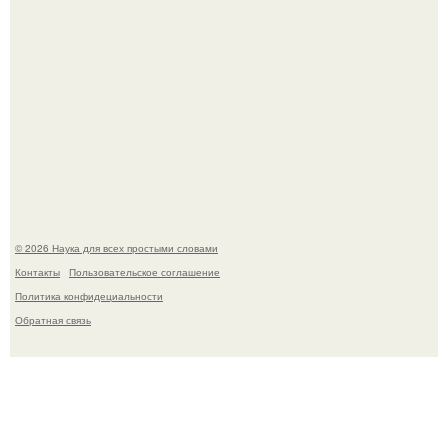
Принцесса дании Изабелла пошла служить в армию.
© 2026 Наука для всех простыми словами
Контакты
Пользовательское соглашение
Политика конфидециальности
Обратная связь