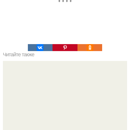
Читайте также
Жители этого острова никого не пускают на свою землю
вот уже тысячи лет.