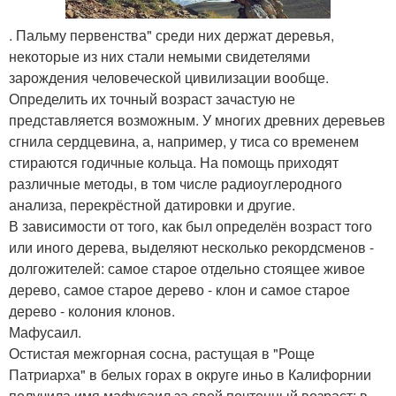
. Пальму первенства" среди них держат деревья,
некоторые из них стали немыми свидетелями
зарождения человеческой цивилизации вообще.
Определить их точный возраст зачастую не
представляется возможным. У многих древних деревьев
сгнила сердцевина, а, например, у тиса со временем
стираются годичные кольца. На помощь приходят
различные методы, в том числе радиоуглеродного
анализа, перекрёстной датировки и другие.
В зависимости от того, как был определён возраст того
или иного дерева, выделяют несколько рекордсменов -
долгожителей: самое старое отдельно стоящее живое
дерево, самое старое дерево - клон и самое старое
дерево - колония клонов.
Мафусаил.
Остистая межгорная сосна, растущая в "Роще
Патриарха" в белых горах в округе иньо в Калифорнии
получила имя мафусаил за свой почтенный возраст: в